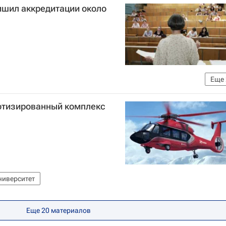
ишил аккредитации около
Еще
 сфере образования и науки (Рособрнадзор)
Россия
отизированный комплекс
ниверситет
Еще 20 материалов