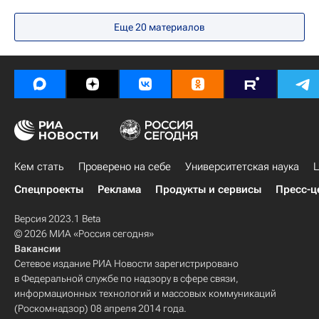
Федеральное агентство по делам Содружества Независимых Государств, соотечественников, проживающих за рубежом, и по международному гуманитарному сотрудничеству (Россотрудничество)
Еще 20 материалов
Навигатор абитуриента
Кем стать
Проверено на себе
Университетская наука
Ц
Спецпроекты
Реклама
Продукты и сервисы
Пресс-ц
Версия 2023.1 Beta
© 2026 МИА «Россия сегодня»
Вакансии
Сетевое издание РИА Новости зарегистрировано
в Федеральной службе по надзору в сфере связи,
информационных технологий и массовых коммуникаций
(Роскомнадзор) 08 апреля 2014 года.