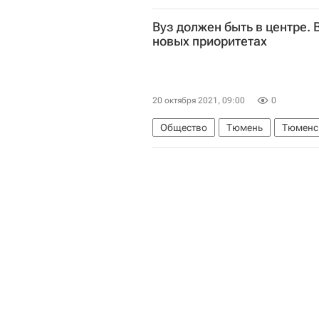
Вуз должен быть в центре.
новых приоритетах
20 октября 2021, 09:00
0
Общество
Тюмень
Тюменс
Российская академия наук
На
Про профобразование. Эксклюзи