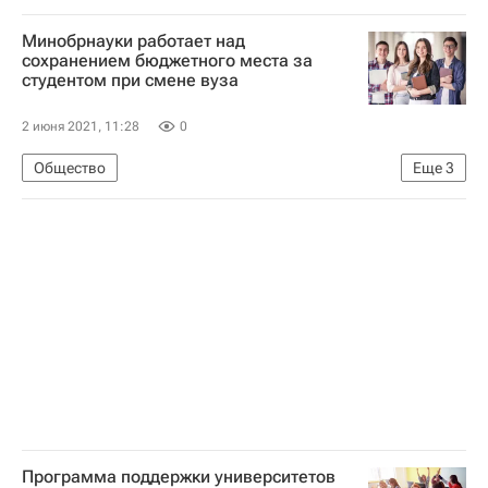
Национальный исследовательский ядерный университет "МИФИ"
Минобрнауки работает над
Навигатор абитуриента
Москва
сохранением бюджетного места за
студентом при смене вуза
Государственная корпорация по атомной энергии "Росатом"
СНГ
2 июня 2021, 11:28
0
Казанский государственный энергетический университет
Общество
Еще
3
Россия
Фонд "Петербургский международный экономический форум" (фонд)
Навигатор абитуриента
Министерство науки и высшего образования РФ (Минобрнауки России)
Программа поддержки университетов