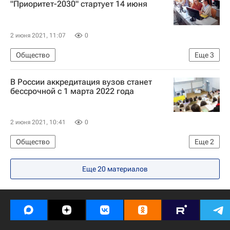
"Приоритет-2030" стартует 14 июня
2 июня 2021, 11:07
0
Общество
Еще
3
Фонд "Петербургский международный экономический форум" (фонд)
В России аккредитация вузов станет
Навигатор абитуриента
Валерий Фальков
бессрочной с 1 марта 2022 года
2 июня 2021, 10:41
0
Общество
Еще
2
Федеральная служба по надзору в сфере образования и науки (Рособрнадзор)
Еще 20 материалов
Навигатор абитуриента