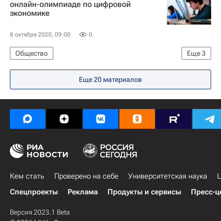
онлайн-олимпиаде по цифровой
экономике
8 октября 2020, 09:00
0
Общество
Еще
3
Федеральное агентство по делам Содружества Независимых Государств, соотечественников, проживающих за рубежом, и по международному гуманитарному сотрудничеству (Россотрудничество)
Еще 20 материалов
СН_Образование
Навигатор абитуриента
Кем стать
Проверено на себе
Университетская наука
Ц
Спецпроекты
Реклама
Продукты и сервисы
Пресс-ц
Версия 2023.1 Beta