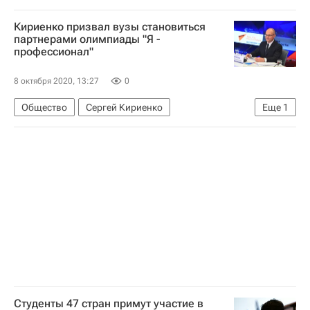
Российский союз промышленников и предпринимателей
Кириенко призвал вузы становиться
Ярослав Кузьминов
Навигатор абитуриента
партнерами олимпиады "Я -
профессионал"
Россия
8 октября 2020, 13:27
0
Общество
Сергей Кириенко
Еще
1
Навигатор абитуриента
Студенты 47 стран примут участие в