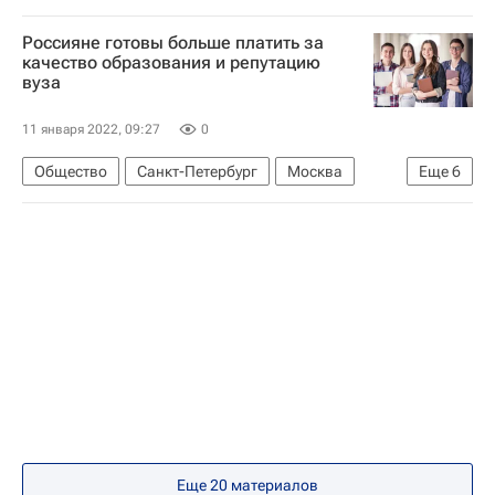
Навигатор абитуриента
Кем стать
Россияне готовы больше платить за
качество образования и репутацию
вуза
11 января 2022, 09:27
0
Общество
Санкт-Петербург
Москва
Еще
6
Высшая школа экономики (ВШЭ)
Санкт-Петербургский государственный университет
МГИМО
Ярослав Кузьминов
Навигатор абитуриента
Россия
Еще 20 материалов