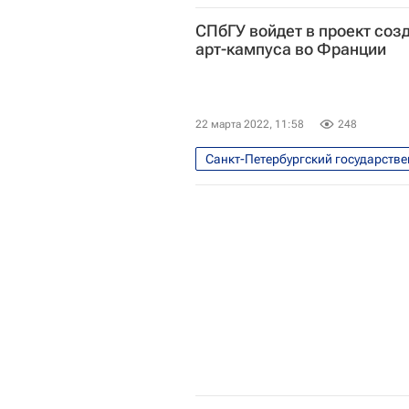
Оксфорд
Беркли
Ско
СПбГУ войдет в проект со
Московский физико-технический 
арт-кампуса во Франции
22 марта 2022, 11:58
248
Санкт-Петербургский государстве
Общество
Фонтенбло
Новости культуры
Франция