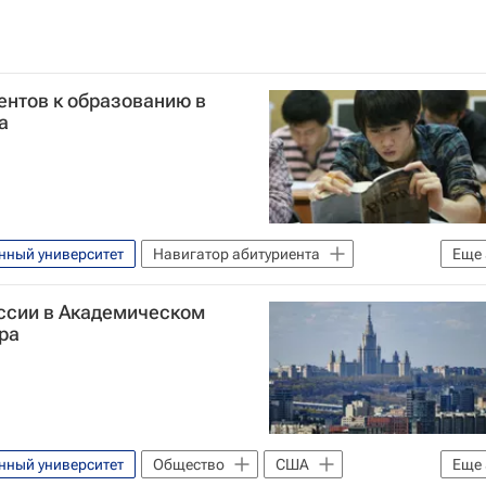
ентов к образованию в
а
нный университет
Навигатор абитуриента
Еще
тай
Игорь Моргулов
ссии в Академическом
тет
ра
нный университет
Общество
США
Еще