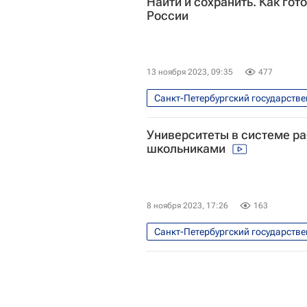
Найти и сохранить. Как гот
России
13 ноября 2023, 09:35
477
Санкт-Петербургский государстве
Россия
Университетская на
Университеты в системе р
Южный федеральный университет
школьниками
8 ноября 2023, 17:26
163
Санкт-Петербургский государстве
Россия
Александр Мажуга
МГУ имени М. В. Ломоносова