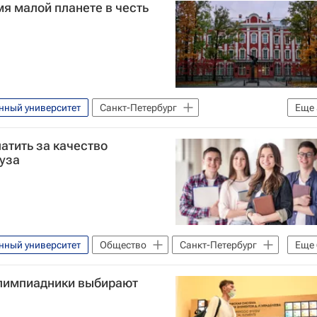
я малой планете в честь
нный университет
Санкт-Петербург
Еще
Космос
Навигатор абитуриента
атить за качество
сия
уза
нный университет
Общество
Санкт-Петербург
Еще
номики (ВШЭ)
МГИМО
Ярослав Кузьминов
олимпиадники выбирают
ссия