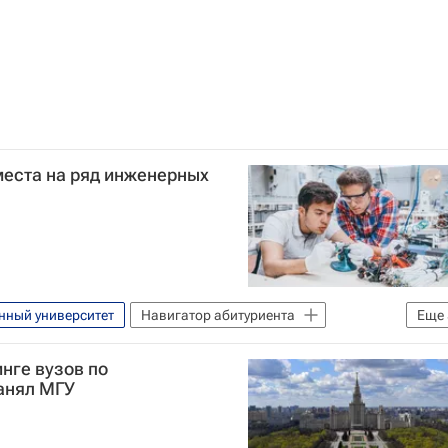
еста на ряд инженерных
нный университет
Навигатор абитуриента
Еще
нге вузов по
ский университет Петра Великого
анял МГУ
Единый государственный экзамен (ЕГЭ)