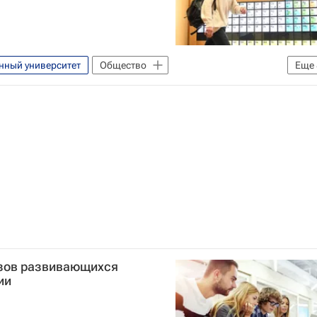
нный университет
Общество
Еще
й ядерный университет "МИФИ"
Виктор Садовничий
Навигатор абитуриента
Вузы
узов развивающихся
ии