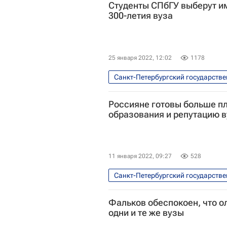
Студенты СПбГУ выберут им
300-летия вуза
25 января 2022, 12:02
1178
Санкт-Петербургский государстве
Российская академия наук
Россияне готовы больше пл
Университетская наука
Рос
образования и репутацию в
11 января 2022, 09:27
528
Санкт-Петербургский государстве
Москва
Высшая школа эко
Фальков обеспокоен, что 
Навигатор абитуриента
Ро
одни и те же вузы