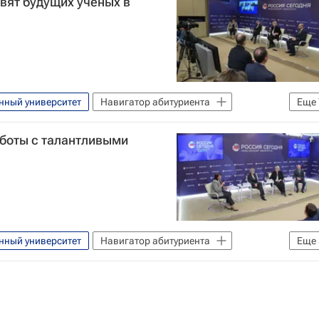
овят будущих ученых в
нный университет
Навигатор абитуриента
Еще
ука
Александр Мажуга
Марина Боровская
аботы с талантливыми
МГУ имени М. В. Ломоносова
Общество
нный университет
Навигатор абитуриента
Еще
Синергия
СПбГУ