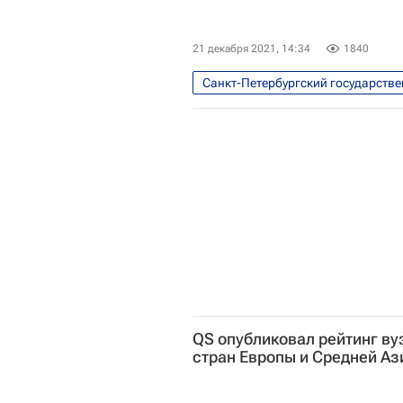
21 декабря 2021, 14:34
1840
Санкт-Петербургский государстве
Российский союз ректоров
Национальный исследовательски
МГУ имени М. В. Ломоносова
Валерий Фальков
Россия
QS опубликовал рейтинг в
стран Европы и Средней Аз