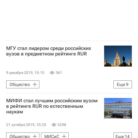
Московский физико-технический институт
СН_Образование
Навигатор абитуриента
Санкт-Петербургский политехнический университет
Санкт-Петербургский государственный университет
МГУ стал лидером среди российских
вузов в предметном рейтинге RUR
Цифры, которые говорят
9 декабря 2019, 10:15
361
Общество
Еще
9
Томский государственный университет
МИФИ стал лучшим российским вузом
Российский государственный гуманитарный университет
в рейтинге RUR по естественным
наукам
МГУ имени М. В. Ломоносова
Нижегородский государственный университет
21 октября 2019, 10:25
5298
СН_Образование
СПбГУ
Общество
МИСиС
Еще
14