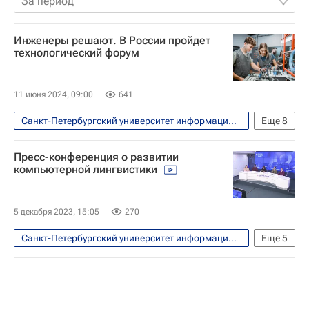
За период
Инженеры решают. В России пройдет
технологический форум
11 июня 2024, 09:00
641
Санкт-Петербургский университет информационных технологий
Еще
8
Навигатор абитуриента
Общество
Пресс-конференция о развитии
Россия
Ростов-на-Дону
компьютерной лингвистики
Высшая школа экономики (ВШЭ)
Балтийский федеральный университет
5 декабря 2023, 15:05
270
Донской государственный технический университет
Санкт-Петербургский университет информационных технологий
Еще
5
Форум
Навигатор абитуриента
Россия
Московский физико-технический институт
РУДН