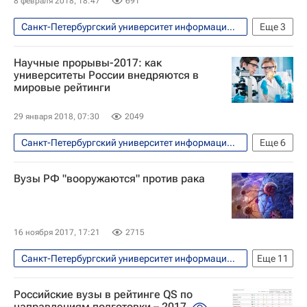
8 февраля 2018, 18:47
691
Санкт-Петербургский университет информационных технологий
Еще
3
Наука в университете
Технологии
Научные прорывы-2017: как
Университетская наука
университеты России внедряются в
мировые рейтинги
29 января 2018, 07:30
2049
Санкт-Петербургский университет информационных технологий
Еще
6
Наука в университете
Наука
Вузы РФ "вооружаются" против рака
МИСиС
Национальный исследовательский ядерный университет "МИФИ"
Московский физико-технический институт
16 ноября 2017, 17:21
2715
Университетская наука
Санкт-Петербургский университет информационных технологий
Еще
11
Общество
Здоровье - Общество
Российские вузы в рейтинге QS по
Наука в университете
СН_Образование
направлениям подготовки – 2017