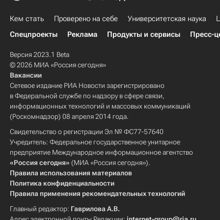
Томский государственный университет
Национальный исследовательский ядерный университет "МИФИ"
Кем стать
МГУ имени М. В. Ломоносова
Проверено на себе
Университетская наука
Ц
МГУ имени М. В. Ломоносова
Санкт-Петербургский государственный университет
Спецпроекты
Реклама
Продукты и сервисы
Пресс-ц
Московская консерватория имени П. И. Чайковского
Московский физико-технический институт
Версия 2023.1 Beta
© 2026 МИА «Россия сегодня»
МГТУ имени Баумана
Вакансии
РЭУ имени Г. В. Плеханова
Сетевое издание РИА Новости зарегистрировано
Московский энергетический институт
в Федеральной службе по надзору в сфере связи,
информационных технологий и массовых коммуникаций
Казанский (Приволжский) федеральный университет
(Роскомнадзор) 08 апреля 2014 года.
Московский государственный лингвистический университет
Свидетельство о регистрации Эл № ФС77-57640
Новосибирский государственный технический университет
Учредитель: Федеральное государственное унитарное
предприятие Международное информационное агентство
Quacquarelli Symonds
«Россия сегодня»
(МИА «Россия сегодня»).
Правила использования материалов
Политика конфиденциальности
Правила применения рекомендательных технологий
Главный редактор:
Гаврилова А.В.
Адрес электронной почты Редакции:
internet-group@ria.ru