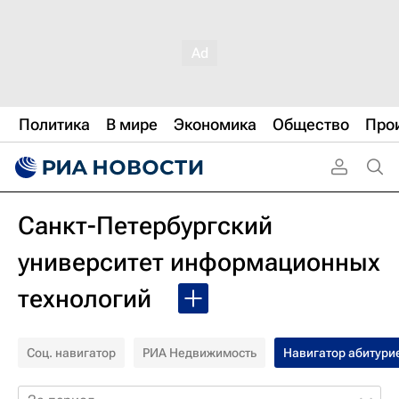
Политика
В мире
Экономика
Общество
Про
Санкт-Петербургский
университет информационных
технологий
Соц. навигатор
РИА Недвижимость
Навигатор абитури