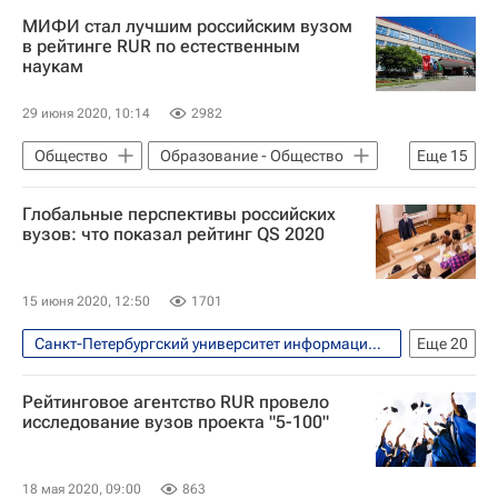
МИФИ стал лучшим российским вузом
в рейтинге RUR по естественным
наукам
29 июня 2020, 10:14
2982
Общество
Образование - Общество
Еще
15
МИСиС
Глобальные перспективы российских
Томский государственный университет
вузов: что показал рейтинг QS 2020
Томский политехнический университет
Национальный исследовательский ядерный университет "МИФИ"
15 июня 2020, 12:50
1701
Российский химико-технологический университет
Санкт-Петербургский университет информационных технологий
Еще
20
МГУ имени М. В. Ломоносова
Общество
Образование - Общество
Московский физико-технический институт
Рейтинговое агентство RUR провело
МИСиС
исследование вузов проекта "5-100"
РУДН
МГТУ имени Баумана
Высшая школа экономики (ВШЭ)
Санкт-Петербургский политехнический университет Петра Великого
Уральский федеральный университет
18 мая 2020, 09:00
863