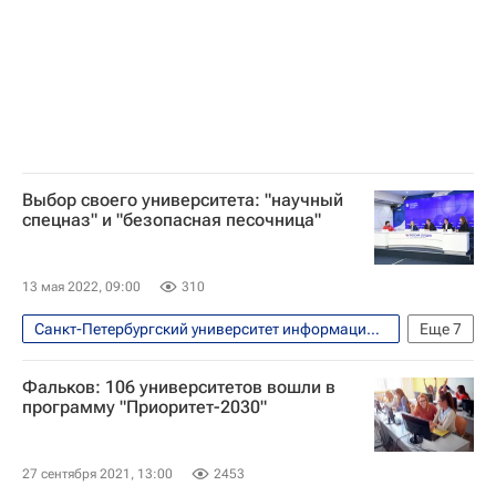
Министерство науки и высшего образования РФ (Минобрнауки России)
Выбор своего университета: "научный
спецназ" и "безопасная песочница"
13 мая 2022, 09:00
310
Санкт-Петербургский университет информационных технологий
Еще
7
Навигатор абитуриента
Общество
Фальков: 106 университетов вошли в
Петр Капица
Россия
программу "Приоритет-2030"
Московский физико-технический институт
Университет ИТМО (Санкт-Петербургский национальный исследовательский университет информационных технологий, механики и оптики)
27 сентября 2021, 13:00
2453