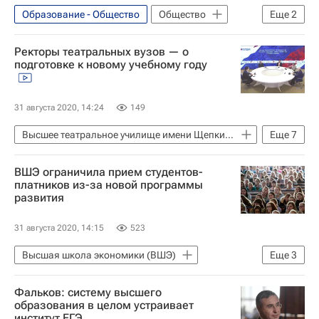
Образование - Общество
Общество
Еще
2
Михаил Мишустин
Ректоры театральных вузов — о
Навигатор абитуриента
подготовке к новому учебному году
31 августа 2020, 14:24
149
Высшее театральное училище имени Щепкина
Еще
7
ГИТИС
ВГИК
ВШЭ ограничила прием студентов-
Владимир Малышев
платников из-за новой программы
развития
Театральный институт имени Бориса Щукина
Евгений Князев
Григорий Заславский
31 августа 2020, 14:15
523
Навигатор абитуриента
Высшая школа экономики (ВШЭ)
Еще
3
СН_Образование
Фальков: систему высшего
Навигатор абитуриента
Общество
образования в целом устраивает
институт ЕГЭ