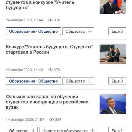
студентов в конкурсе "Учитель
будущего"
24 ноября 2020, 16:44
316
Образование - Общество
Общество
Еще
3
Сергей Кириенко
Конкурс "Учитель будущего. Студенты"
Навигатор абитуриента
Кем стать
стартовал в России
24 ноября 2020, 16:43
273
Образование - Общество
Общество
Еще
3
Алексей Комиссаров
Университеты
Фальков рассказал об обучении
Навигатор абитуриента
студентов-иностранцев в российских
вузах
14 октября 2020, 21:57
334
Общество
Навигатор абитуриента
Еще
1