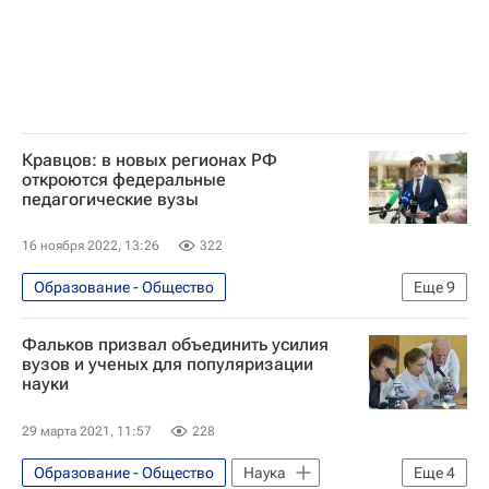
Кравцов: в новых регионах РФ
откроются федеральные
педагогические вузы
16 ноября 2022, 13:26
322
Образование - Общество
Еще
9
Навигатор абитуриента
Фальков призвал объединить усилия
Сергей Кравцов
Владимир Путин
вузов и ученых для популяризации
науки
Россия
Донецкая Народная Республика
29 марта 2021, 11:57
228
Луганская Народная Республика
Образование - Общество
Наука
Еще
4