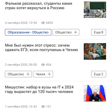
Фальков рассказал, студенты каких
Министерство просвещения России (Минпросвещения России)
стран хотят вернуться в Россию
4 сентября 2020, 13:54
6855
Образование - Общество
Общество
Еще
8
Казахстан
Киргизия
Мне был нужен этот стресс: зачем
Таджикистан
Узбекистан
СНГ
сдавать ЕГЭ, если поступаешь в Чехию
Навигатор абитуриента
Министерство науки и высшего образования РФ (Минобрнауки России)
2 сентября 2020, 09:00
854
Валерий Фальков
Общество
Чехия
Еще
2
Навигатор абитуриента
Мишустин: набор в вузы на IT к 2024
Проверено на себе
году вырастет до 120 тысяч человек
1 сентября 2020, 15:42
151