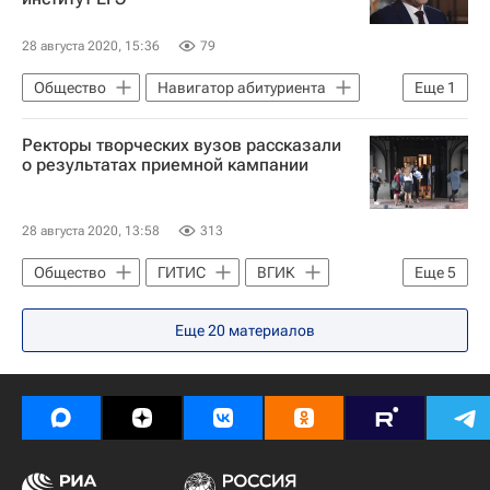
28 августа 2020, 15:36
79
Общество
Навигатор абитуриента
Еще
1
Валерий Фальков
Ректоры творческих вузов рассказали
о результатах приемной кампании
28 августа 2020, 13:58
313
Общество
ГИТИС
ВГИК
Еще
5
Владимир Малышев
Еще
20
материалов
Игорь Золотовицкий
Григорий Заславский
Навигатор абитуриента
Культура