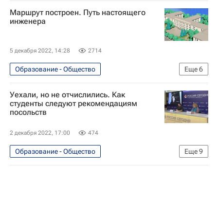
Маршрут построен. Путь настоящего
инженера
5 декабря 2022, 14:28
2714
Образование - Общество
Еще
6
Навигатор абитуриента
Уехали, но не отчислились. Как
Волгоградский государственный технический университет (ВолгГТУ)
студенты следуют рекомендациям
посольств
Кем стать
Россия
Волгоград
Общество
2 декабря 2022, 17:00
474
Образование - Общество
Еще
9
Навигатор абитуриента
Россия
Испания
Марокко
Ла Скала
РУДН
Русский язык в мире
Образование
Общество