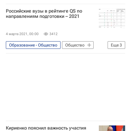
Госдума РФ
Образование
Дмитрий Песков
Общество
Российские вузы в рейтинге QS по
Навигатор абитуриента
направлениям подготовки – 2021
Валерий Фальков
Общество
4 марта 2021, 00:00
3412
Образование - Общество
Общество
Еще
3
QS
Навигатор абитуриента
Цифры, которые говорят
Кириенко пояснил важность участия