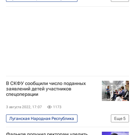
Навигатор абитуриента
Сергей Кравцов
Владимир Путин
Россия
Донецкая Народная Республика
Госдума РФ
Образование
Образование - Общество
Общество
В СКФУ сообщили число поданных
заявлений детей участников
спецоперации
3 августа 2022, 17:07
1173
Луганская Народная Республика
Еще
5
Навигатор абитуриента
Общество
Фальков поручил ректорам уделить