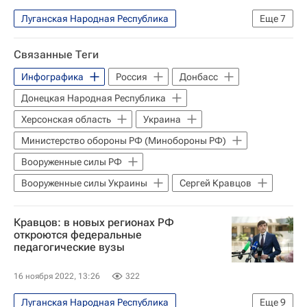
Луганская Народная Республика
Еще
7
Навигатор абитуриента
Общество
Связанные Теги
Владимир Путин
Валерий Фальков
Инфографика
Россия
Донбасс
Россия
Донецкая Народная Республика
Донецкая Народная Республика
Херсонская область
Украина
Министерство науки и высшего образования РФ (Минобрнауки России)
Министерство обороны РФ (Минобороны РФ)
Вооруженные силы РФ
Вооруженные силы Украины
Сергей Кравцов
Кравцов: в новых регионах РФ
откроются федеральные
педагогические вузы
16 ноября 2022, 13:26
322
Луганская Народная Республика
Еще
9