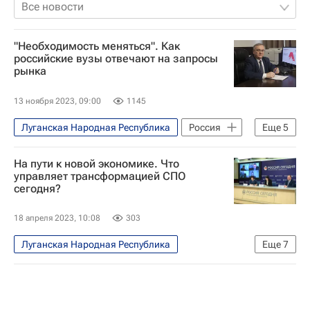
Все новости
"Необходимость меняться". Как
российские вузы отвечают на запросы
рынка
13 ноября 2023, 09:00
1145
Луганская Народная Республика
Россия
Еще
5
Общество
Навигатор абитуриента
На пути к новой экономике. Что
Саратовский национальный исследовательский государственный университет имени Н.Г. Чернышевского
управляет трансформацией СПО
сегодня?
Про профобразование. Эксклюзивно
Саратов
18 апреля 2023, 10:08
303
Луганская Народная Республика
Еще
7
Навигатор абитуриента
Общество
Россия
Наталья Тюрина
Алексей Овчинников