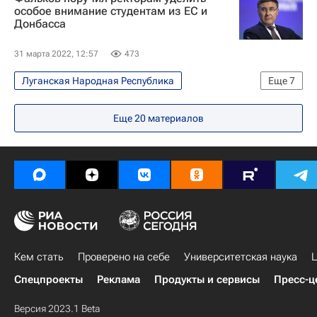
Донецкая Народная Республика
особое внимание студентам из ЕС и
Донбасса
Северо-Кавказский федеральный университет
Украина
31 марта 2022, 12:57
473
Луганская Народная Республика
Еще
7
Навигатор абитуриента
Еще
20
материалов
Донецкая Народная Республика
Россия
Европа
Общество
Министерство науки и высшего образования РФ (Минобрнауки России)
Валерий Фальков
Кем стать
Проверено на себе
Университетская наука
Ц
Спецпроекты
Реклама
Продукты и сервисы
Пресс-ц
Версия 2023.1 Beta