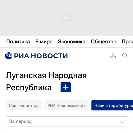
Политика
В мире
Экономика
Общество
Про
Луганская Народная
Республика
Соц. навигатор
РИА Недвижимость
Навигатор абитури
За период