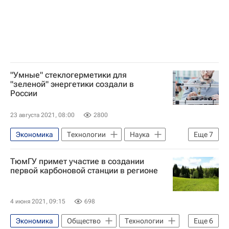
"Умные" стеклогерметики для
"зеленой" энергетики создали в
России
23 августа 2021, 08:00
2800
Экономика
Технологии
Наука
Еще
7
Вятский государственный университет
ТюмГУ примет участие в создании
Навигатор абитуриента
первой карбоновой станции в регионе
Университетская наука
Кировская область
4 июня 2021, 09:15
698
Российская академия наук
Россия
Экономика
Общество
Технологии
Еще
6