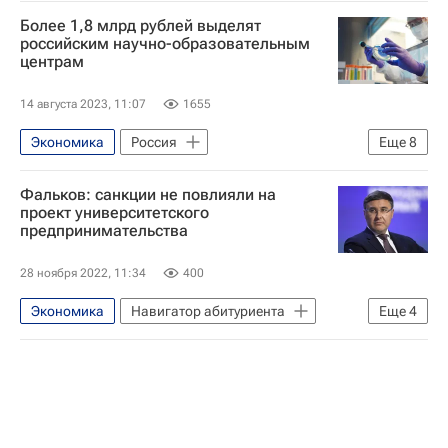
Более 1,8 млрд рублей выделят
российским научно-образовательным
центрам
14 августа 2023, 11:07
1655
Экономика
Россия
Еще
8
Михаил Мишустин
Фальков: санкции не повлияли на
Уральский федеральный университет
проект университетского
предпринимательства
Кемеровский государственный университет
Сибирский федеральный университет
28 ноября 2022, 11:34
400
Северный (Арктический) федеральный университет
Экономика
Навигатор абитуриента
Еще
4
Белгородский государственный университет
Валерий Фальков
Россия
Университетская наука
Министерство науки и высшего образования РФ (Минобрнауки России)
Навигатор абитуриента
Общество