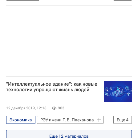
Уфимский нефтяной технический университет
СН_Образование
Навигатор абитуриента
"Интеллектуальное здание": как новые
технологии упрощают жизнь людей
12 декабря 2019, 12:18
903
Экономика
РЭУ имени Г. В. Плеханова
Еще
4
Навигатор абитуриента
Еще
12
материалов