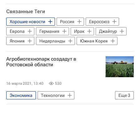
Экология
Тюменский государственный университет
Связанные Теги
Навигатор абитуриента
ПМЭФ
Хорошие новости
Россия
Евросоюз
Сибур Холдинг
Тюменская область
Европа
Германия
Ирак
Джайпур
Экология
Япония
Нидерланды
Южная Корея
Агробиотехнопарк создадут в
Ростовской области
16 марта 2021, 13:40
530
Экономика
Технологии
Еще
3
Ростовская область
Донской государственный технический университет
Навигатор абитуриента