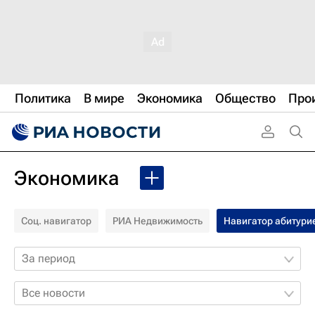
Политика
В мире
Экономика
Общество
Про
Экономика
Соц. навигатор
РИА Недвижимость
Навигатор абитури
За период
Все новости