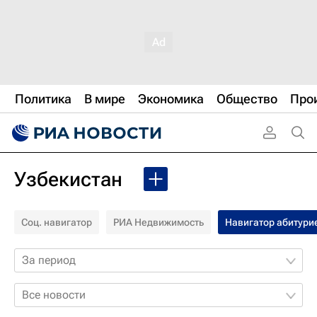
Политика
В мире
Экономика
Общество
Про
Узбекистан
Соц. навигатор
РИА Недвижимость
Навигатор абитури
За период
Все новости