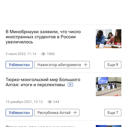
В Минобрнауки заявили, что число
иностранных студентов в России
увеличилось
5 июля 2022, 11:14
1060
Узбекистан
Навигатор абитуриента
Еще
9
Общество
Россия
Казахстан
Тюрко-монгольский мир Большого
Китай
Индия
Белоруссия
Алтая: итоги и перспективы
Украина
Киргизия
Министерство науки и высшего образования РФ (Минобрнауки России)
15 декабря 2021, 13:12
244
Узбекистан
Республика Алтай
Еще
7
Москва
Содружество