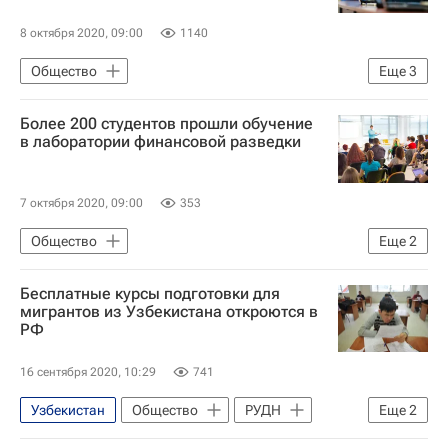
8 октября 2020, 09:00
1140
Общество
Еще
3
Федеральное агентство по делам Содружества Независимых Государств, соотечественников, проживающих за рубежом, и по международному гуманитарному сотрудничеству (Россотрудничество)
Более 200 студентов прошли обучение
СН_Образование
в лаборатории финансовой разведки
Навигатор абитуриента
7 октября 2020, 09:00
353
Общество
Еще
2
Национальный исследовательский ядерный университет "МИФИ"
Бесплатные курсы подготовки для
Навигатор абитуриента
мигрантов из Узбекистана откроются в
РФ
16 сентября 2020, 10:29
741
Узбекистан
Общество
РУДН
Еще
2
WorldSkills Russia