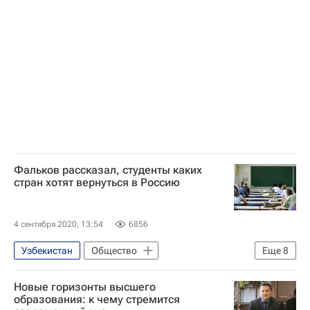
Навигатор абитуриента
Фальков рассказал, студенты каких
стран хотят вернуться в Россию
4 сентября 2020, 13:54
6856
Узбекистан
Общество
Еще
8
Образование - Общество
Казахстан
Новые горизонты высшего
Киргизия
Таджикистан
СНГ
образования: к чему стремится