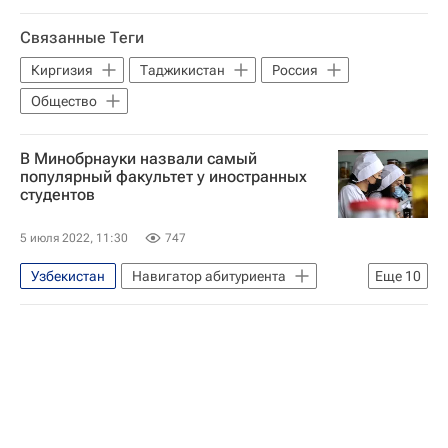
Германия
Польша
Киргизия
Олег Ястребов
Центральная Азия
Белоруссия
Связанные Теги
ШОС
РУДН
Владимир Филиппов
Киргизия
Таджикистан
Россия
Алтайский государственный университет
Общество
Министерство науки и высшего образования РФ (Минобрнауки России)
Россия
Республика Алтай
В Минобрнауки назвали самый
Киргизия
Китай
Белоруссия
популярный факультет у иностранных
студентов
Азербайджан
Армения
Таджикистан
Общество
5 июля 2022, 11:30
747
Узбекистан
Навигатор абитуриента
Еще
10
Китай
Россия
Белоруссия
Киргизия
Индия
Египет
Министерство науки и высшего образования РФ (Минобрнауки России)
Вузы
Казахстан
Общество