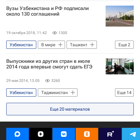
Первый МГМУ имени Сеченова
Вузы Узбекистана и РФ подписали
СН_Образование
около 130 соглашений
Навигатор абитуриента
Россия
19 октября 2018, 11:42
1300
Узбекистан
В мире
Ташкент
Еще
2
Навигатор абитуриента
Россия
Выпускники из других стран в июле
2014 года впервые смогут сдать ЕГЭ
29 мая 2014, 13:05
3260
Узбекистан
Таджикистан
Еще
14
Байконур (город)
Казахстан
Еще
20
материалов
Китай
Туркмения
Монголия
Украина
Киргизия
Армения
Азия
Весь мир
Европа