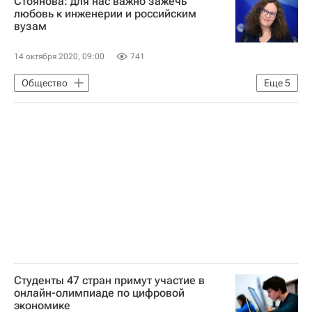
Стоянова: для нас важно зажечь
Алтайский государственный университет
любовь к инженерии и российским
вузам
Сибирское отделение РАН
Анатолий Деревянко
14 октября 2020, 09:00
741
Навигатор абитуриента
Россия
Общество
Еще
5
Федеральное агентство по делам Содружества Независимых Государств, соотечественников, проживающих за рубежом, и по международному гуманитарному сотрудничеству (Россотрудничество)
МГТУ имени Баумана
Навигатор абитуриента
СН_Образование
Про профобразование. Эксклюзивно
Студенты 47 стран примут участие в
онлайн-олимпиаде по цифровой
экономике