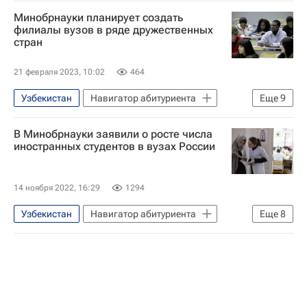
Минобрнауки планирует создать
филиалы вузов в ряде дружественных
стран
21 февраля 2023, 10:02
464
Узбекистан
Навигатор абитуриента
Еще
9
Россия
Казахстан
В Минобрнауки заявили о росте числа
Валерий Фальков
Виктор Садовничий
иностранных студентов в вузах России
СНГ
МГУ имени М. В. Ломоносова
Министерство науки и высшего образования РФ (Минобрнауки России)
14 ноября 2022, 16:29
1294
Вузы
Общество
Узбекистан
Навигатор абитуриента
Еще
8
Общество
Дмитрий Чернышенко
Россия
Украина
Белоруссия
Казахстан
Таджикистан
Вьетнам