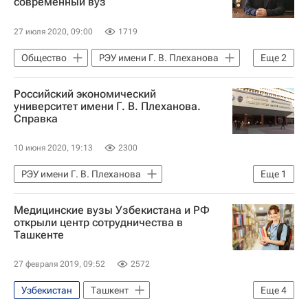
современный вуз
Навигатор абитуриента
Министерство науки и высшего образования РФ (Минобрнауки России)
27 июля 2020, 09:00
1719
Валерий Фальков
Общество
РЭУ имени Г. В. Плеханова
Еще
2
Навигатор абитуриента
Российский экономический
Про профобразование. Эксклюзивно
университет имени Г. В. Плеханова.
Справка
10 июня 2020, 19:13
2300
РЭУ имени Г. В. Плеханова
Еще
1
Навигатор абитуриента
Медицинские вузы Узбекистана и РФ
открыли центр сотрудничества в
Ташкенте
27 февраля 2019, 09:52
2572
Узбекистан
Ташкент
Еще
4