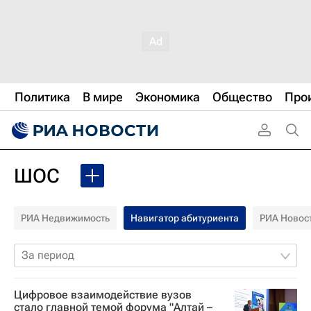
Политика
В мире
Экономика
Общество
Про
ШОС
РИА Недвижимость
Навигатор абитуриента
РИА Новос
За период
Цифровое взаимодействие вузов
стало главной темой форума "Алтай –