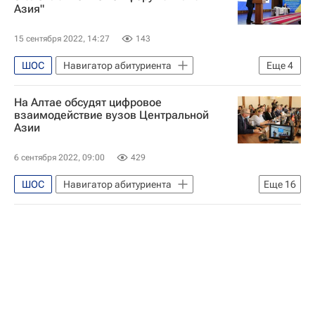
Азия"
15 сентября 2022, 14:27
143
ШОС
Навигатор абитуриента
Еще
4
Общество
Константин Косачев
На Алтае обсудят цифровое
РУДН
взаимодействие вузов Центральной
Азии
Алтайский государственный университет
6 сентября 2022, 09:00
429
ШОС
Навигатор абитуриента
Еще
16
Олег Ястребов
Центральная Азия
РУДН
Владимир Филиппов
Алтайский государственный университет
Министерство науки и высшего образования РФ (Минобрнауки России)
Россия
Республика Алтай