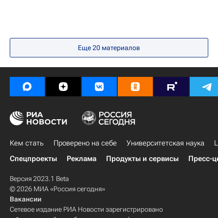
Киргизия
Китай
Узбекистан
Белоруссия
Азербайджан
Армения
Таджикистан
Общество
Еще
20
материалов
Кем стать
Проверено на себе
Университетская наука
Ц
Спецпроекты
Реклама
Продукты и сервисы
Пресс-ц
Версия 2023.1 Beta
© 2026 МИА «Россия сегодня»
Вакансии
Сетевое издание РИА Новости зарегистрировано