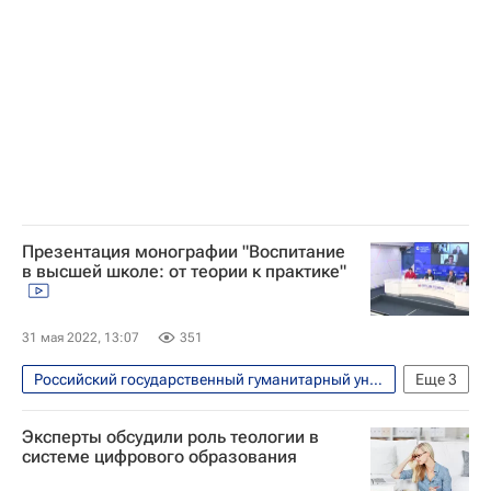
Владимир Путин
Украина
Министерство науки и высшего образования РФ (Минобрнауки России)
Россия
Донбасс
Университетская наука
Министерство науки и высшего образования РФ (Минобрнауки России)
Презентация монографии "Воспитание
в высшей школе: от теории к практике"
31 мая 2022, 13:07
351
Российский государственный гуманитарный университет
Еще
3
Навигатор абитуриента
Россия
Эксперты обсудили роль теологии в
Министерство науки и высшего образования РФ (Минобрнауки России)
системе цифрового образования