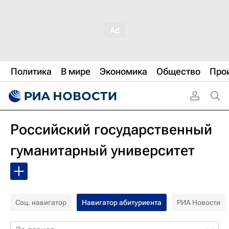
Политика
В мире
Экономика
Общество
Про
Российский государственный
гуманитарный университет
Соц. навигатор
Навигатор абитуриента
РИА Новости