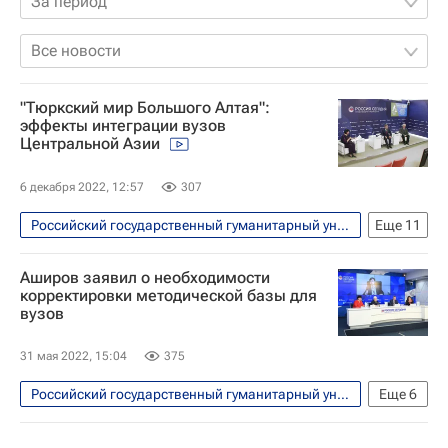
За период
Все новости
"Тюркский мир Большого Алтая":
эффекты интеграции вузов
Центральной Азии
6 декабря 2022, 12:57
307
Российский государственный гуманитарный университет
Еще
11
Навигатор абитуриента
Аширов заявил о необходимости
Центральная Азия
Москва
корректировки методической базы для
вузов
Казань
Алтайский государственный университет
31 мая 2022, 15:04
375
Российская академия наук
Российский государственный гуманитарный университет
Еще
6
Анатолий Деревянко
Ефим Пивовар
Навигатор абитуриента
Киргизия