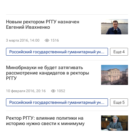
Навигатор абитуриента
Round University Ranking (RUR)
Новым ректором РГГУ назначен
Евгений Ивахненко
3 марта 2016, 14:00
1516
Российский государственный гуманитарный университет
Еще
4
Общество
Образование - Общество
Минобрнауки не будет затягивать
В России
Россия
рассмотрение кандидатов в ректоры
РГГУ
10 февраля 2016, 20:16
1052
Российский государственный гуманитарный университет
Еще
5
Общество
Образование - Общество
Ректор РГГУ: влияние политики на
В России
историю нужно свести к минимуму
Министерство науки и высшего образования РФ (Минобрнауки России)