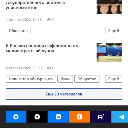
государственного рейтинга
университетов
4 февраля 2022, 12:15
0
Общество
Еще
5
Министерство науки и высшего образования РФ (Минобрнауки России)
В России оценили эффективность
Валерий Фальков
Навигатор абитуриента
медиастратегий вузов
Вузы
Рейтинг вузов
4 февраля 2022, 09:00
0
Навигатор абитуриента
Вузы
Общество
Еще
8
Наталья Тюрина
Россия
Еще 20 материалов
Высшая школа экономики (ВШЭ)
Уральский федеральный университет
Томский политехнический университет
Дальневосточный федеральный университет