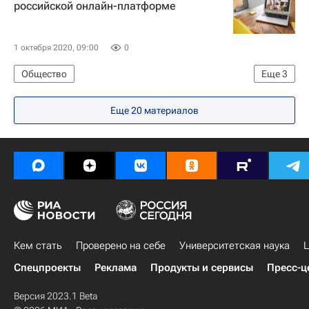
российской онлайн-платформе
1 октября 2020, 09:00
0
Общество
Еще
3
Национальный исследовательский ядерный университет "МИФИ"
Еще 20 материалов
СН_Образование
Навигатор абитуриента
Кем стать
Проверено на себе
Университетская наука
Ц
Спецпроекты
Реклама
Продукты и сервисы
Пресс-ц
Версия 2023.1 Beta