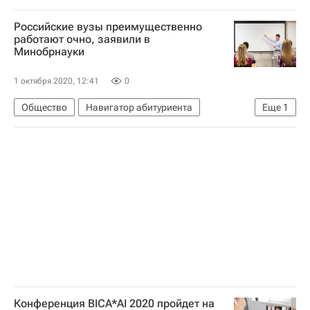
Навигатор абитуриента
Российские вузы преимущественно
Коронавирус COVID-19
работают очно, заявили в
Минобрнауки
Коронавирус в России
1 октября 2020, 12:41
0
Общество
Навигатор абитуриента
Еще
1
Министерство науки и высшего образования РФ (Минобрнауки России)
Конференция BICA*AI 2020 пройдет на