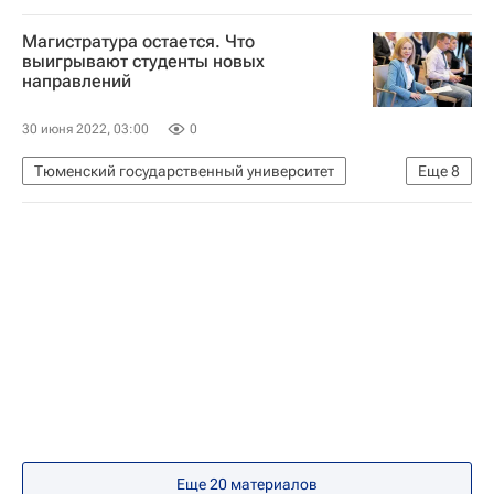
Общество
Владимир Путин
Россия
Магистратура остается. Что
выигрывают студенты новых
направлений
30 июня 2022, 03:00
0
Тюменский государственный университет
Еще
8
Навигатор абитуриента
Про профобразование. Эксклюзивно
Общество
Россия
Газпром нефть
Сибур Холдинг
Российская академия наук
Тюмень
Еще 20 материалов