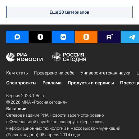
Санкт-Петербург
Москва
Еще 20 материалов
Московский педагогический государственный университет
Приемная кампания в вузы
Республика Башкортостан
Чеченская республика (Чечня)
Министерство просвещения России (Минпросвещения России)
Луганск
РГПУ им. А.И. Герцена
Год педагога и наставника
Год наставника
Кем стать
Проверено на себе
Университетская наука
Ц
Спецпроекты
Реклама
Продукты и сервисы
Пресс-ц
Версия 2023.1 Beta
© 2026 МИА «Россия сегодня»
Вакансии
Сетевое издание РИА Новости зарегистрировано
в Федеральной службе по надзору в сфере связи,
информационных технологий и массовых коммуникаций
(Роскомнадзор) 08 апреля 2014 года.