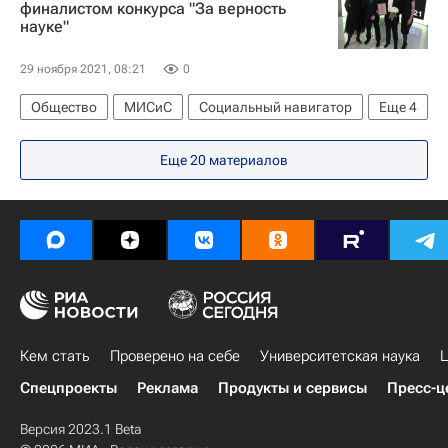
финалистом конкурса "За верность
науке"
29 ноября 2021, 08:21
0
Общество
МИСиС
Социальный навигатор
Еще
4
Университетская наука
Россия
Еще 20 материалов
Навигатор абитуриента
Наука
Кем стать
Проверено на себе
Университетская наука
Ц
Спецпроекты
Реклама
Продукты и сервисы
Пресс-ц
Версия 2023.1 Beta