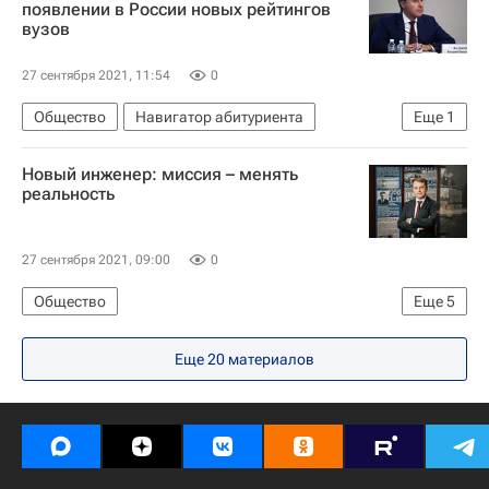
появлении в России новых рейтингов
вузов
27 сентября 2021, 11:54
0
Общество
Навигатор абитуриента
Еще
1
Валерий Фальков
Новый инженер: миссия – менять
реальность
27 сентября 2021, 09:00
0
Общество
Еще
5
Томский политехнический университет
Еще 20 материалов
Навигатор абитуриента
Россия
Про профобразование. Эксклюзивно
Наука