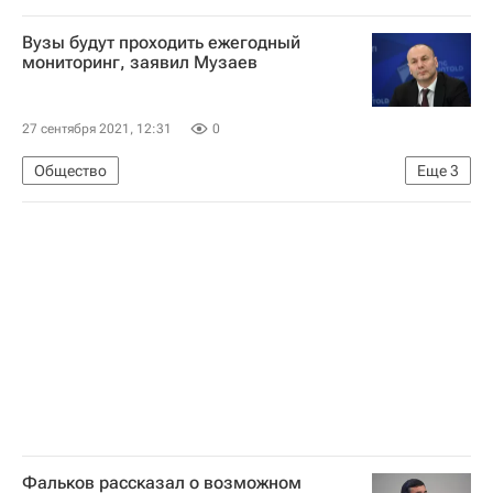
ГИТИС
Вузы будут проходить ежегодный
Российская академия музыки имени Гнесиных
мониторинг, заявил Музаев
Санкт-Петербургский университет информационных технологий
Навигатор абитуриента
27 сентября 2021, 12:31
0
Министерство науки и высшего образования РФ (Минобрнауки России)
Общество
Еще
3
Валерий Фальков
Россия
Федеральная служба по надзору в сфере образования и науки (Рособрнадзор)
Анзор Музаев
Навигатор абитуриента
Фальков рассказал о возможном