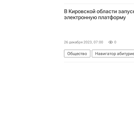
Российская академия наук
Ма
В Кировской области запу
Министерство науки и высшего о
электронную платформу
26 декабря 2023, 07:00
0
Общество
Навигатор абитури
Вятский государственный универс