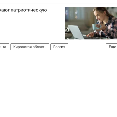
ли
скают патриотическую
бразования РФ (Минобрнауки России)
ента
Кировская область
Россия
Еще
итет
история