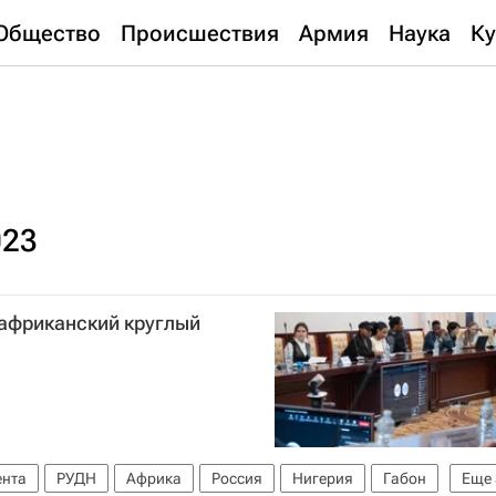
Общество
Происшествия
Армия
Наука
Ку
023
африканский круглый
ента
РУДН
Африка
Россия
Нигерия
Габон
Еще