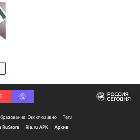
бразование. Эксклюзивно
Теги
в RuStore
Ria.ru APK
Архив