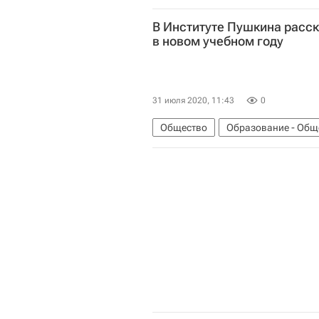
В Институте Пушкина расск
в новом учебном году
31 июля 2020, 11:43
0
Общество
Образование - Общ
Государственный институт русског
Коронавирус COVID-19
Корона