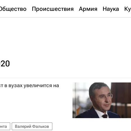
Общество
Происшествия
Армия
Наука
Ку
020
 в вузах увеличится на
ента
Валерий Фальков