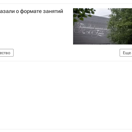
азали о формате занятий
ество
Еще
о языка им. А.С. Пушкина
Навигатор абитуриента
вирус в России