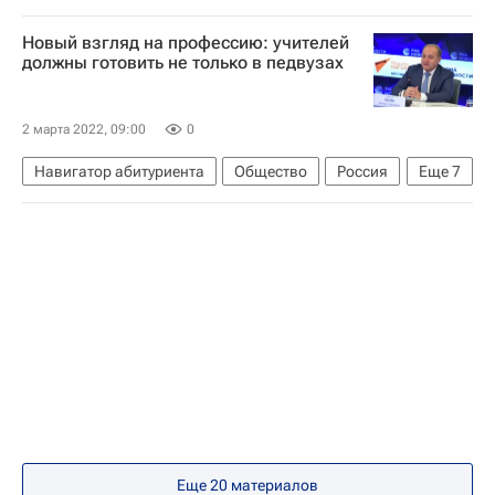
Никита Анисимов
Новый взгляд на профессию: учителей
Федеральная служба по надзору в сфере образования и науки (Рособрнадзор)
должны готовить не только в педвузах
Анзор Музаев
Россия
Вузы
Высшая школа экономики (ВШЭ)
2 марта 2022, 09:00
0
Навигатор абитуриента
Общество
Россия
Еще
7
Вузы
Российская академия образования
Виктор Басюк
Министерство науки и высшего образования РФ (Минобрнауки России)
МГУ имени М. В. Ломоносова
СН_Образование
Кем стать
Еще 20 материалов