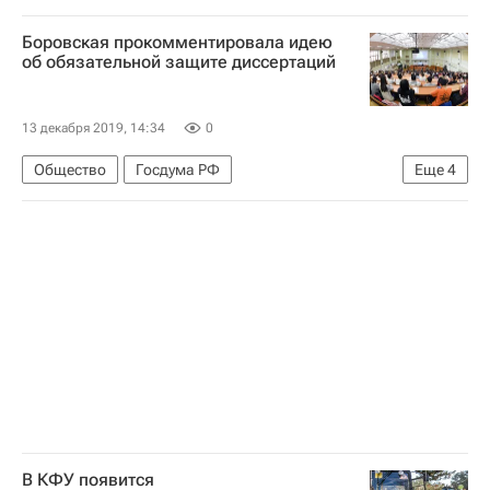
Крымский федеральный университет (КФУ)
Боровская прокомментировала идею
Навигатор абитуриента
Республика Крым
об обязательной защите диссертаций
13 декабря 2019, 14:34
0
Общество
Госдума РФ
Еще
4
Марина Боровская
СН_Образование
Навигатор абитуриента
Россия
В КФУ появится