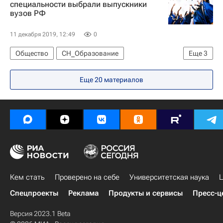
специальности выбрали выпускники
вузов РФ
11 декабря 2019, 12:49
0
Общество
СН_Образование
Еще
3
Навигатор абитуриента
Кем стать
Россия
Еще 20 материалов
Кем стать
Проверено на себе
Университетская наука
Ц
Спецпроекты
Реклама
Продукты и сервисы
Пресс-ц
Версия 2023.1 Beta