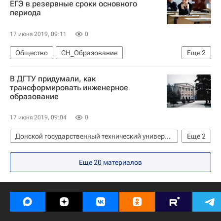
ЕГЭ в резервные сроки основного
периода
17 июня 2019, 09:11
0
Общество
СН_Образование
Еще
2
Единый государственный экзамен (ЕГЭ)
В ДГТУ придумали, как
Навигатор абитуриента
трансформировать инженерное
образование
17 июня 2019, 09:04
0
Донской государственный технический университет
Еще
2
СН_Образование
Навигатор абитуриента
Еще 20 материалов