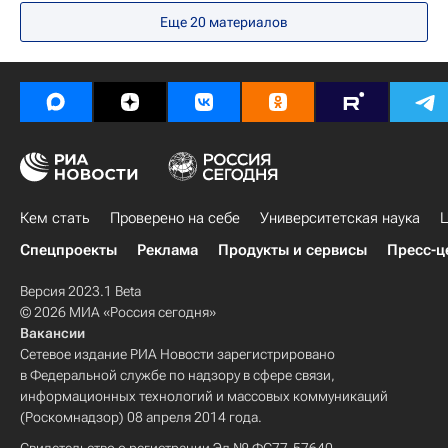
Еще 20 материалов
Центральный ФО
Весь мир
Европа
Wikipedia
Республика Карелия
Россия
Кем стать
Проверено на себе
Университетская наука
Ц
Спецпроекты
Реклама
Продукты и сервисы
Пресс-ц
Версия 2023.1 Beta
© 2026 МИА «Россия сегодня»
Вакансии
Сетевое издание РИА Новости зарегистрировано
в Федеральной службе по надзору в сфере связи,
информационных технологий и массовых коммуникаций
(Роскомнадзор) 08 апреля 2014 года.