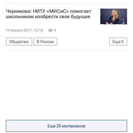
Наука в университете
ММСО-2017
Черникова: НИТУ «МИСиС» помогает
школьникам изобрести свое будущее
14 апреля 2017, 15:10
0
Общество
В России
Еще
5
Образование - Общество
СН_Образование
Алевтина Черникова
МИСиС
ММСО-2017
Еще 20 материалов