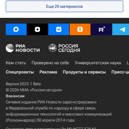
В России
Еще 20 материалов
Федеральная служба по надзору в сфере образования и науки (Рособрнадзор)
Россия
Кем стать
Проверено на себе
Университетская наука
Ц
Спецпроекты
Реклама
Продукты и сервисы
Пресс-ц
Версия 2023.1 Beta
© 2026 МИА «Россия сегодня»
Вакансии
Сетевое издание РИА Новости зарегистрировано
в Федеральной службе по надзору в сфере связи,
информационных технологий и массовых коммуникаций
(Роскомнадзор) 08 апреля 2014 года.