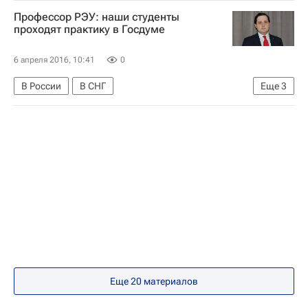
Образование - Общество
Профессор РЭУ: наши студенты
Сибирский федеральный университет
проходят практику в Госдуме
Образование
Вузы
6 апреля 2016, 10:41
0
В России
В СНГ
Еще
3
РЭУ имени Г. В. Плеханова
Образование
Вузы
Еще 20 материалов