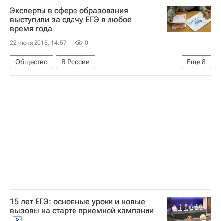
Эксперты в сфере образования
выступили за сдачу ЕГЭ в любое
время года
22 июня 2015, 14:57
0
Общество
В России
Еще
8
Образование - Общество
ЕГЭ-2015
Игорь Реморенко
Ефим Рачевский
Виктор Болотов
МГПУ
Вузы
Единый государственный экзамен (ЕГЭ)
15 лет ЕГЭ: основные уроки и новые
вызовы на старте приемной кампании