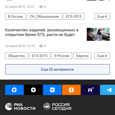
22 июня 2015, 13:57
0
В России
СН_Образование
ЕГЭ-2015
Еще
6
Игорь Реморенко
Виктор Болотов
Количество заданий, размещенных в
Ефим Рачевский
МГПУ
Вузы
открытом банке ЕГЭ, расти не будет
Единый государственный экзамен (ЕГЭ)
22 июня 2015, 13:10
0
Общество
ЕГЭ-2015
В России
Европа
Еще
4
Весь мир
Оксана Решетникова
Еще 20 материалов
Федеральный институт педагогических измерений (ФИПИ)
Россия