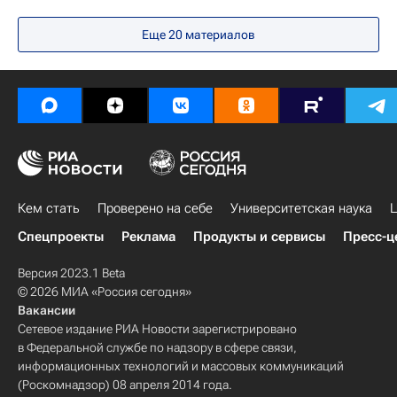
В России
Европа
Весь мир
Еще 20 материалов
Федеральная служба по надзору в сфере образования и науки (Рособрнадзор)
Россия
Кем стать
Проверено на себе
Университетская наука
Ц
Спецпроекты
Реклама
Продукты и сервисы
Пресс-ц
Версия 2023.1 Beta
© 2026 МИА «Россия сегодня»
Вакансии
Сетевое издание РИА Новости зарегистрировано
в Федеральной службе по надзору в сфере связи,
информационных технологий и массовых коммуникаций
(Роскомнадзор) 08 апреля 2014 года.