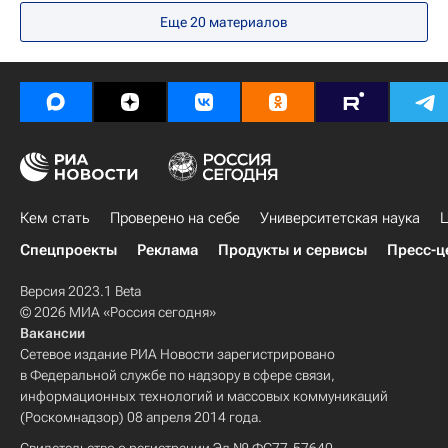
Еще 20 материалов
Европа
Центральный ФО
Весь мир
СНГ
Совет Федерации РФ
Россия
Кем стать
Проверено на себе
Университетская наука
Ц
Спецпроекты
Реклама
Продукты и сервисы
Пресс-ц
Версия 2023.1 Beta
© 2026 МИА «Россия сегодня»
Вакансии
Сетевое издание РИА Новости зарегистрировано
в Федеральной службе по надзору в сфере связи,
информационных технологий и массовых коммуникаций
(Роскомнадзор) 08 апреля 2014 года.