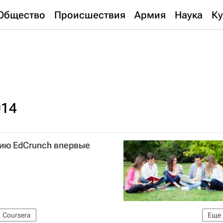
Общество
Происшествия
Армия
Наука
Ку
014
ию EdCrunch впервые
Coursera
Еще