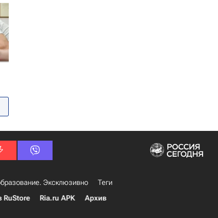
бразование. Эксклюзивно
Теги
в RuStore
Ria.ru APK
Архив