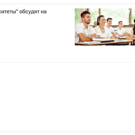
бразования РФ (Минобрнауки России)
ситеты" обсудят на