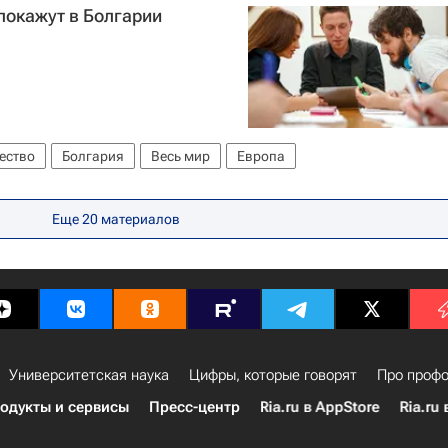
покажут в Болгарии
ество
Болгария
Весь мир
Европа
Еще 20 материалов
Университетская наука
Цифры, которые говорят
Про профо
одукты и сервисы
Пресс-центр
Ria.ru в AppStore
Ria.ru 