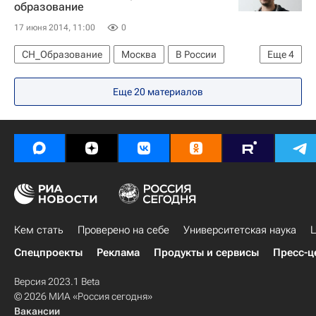
образование
17 июня 2014, 11:00
0
СН_Образование
Москва
В России
Еще
4
Европа
Центральный ФО
Весь мир
Еще 20 материалов
Россия
Кем стать
Проверено на себе
Университетская наука
Ц
Спецпроекты
Реклама
Продукты и сервисы
Пресс-ц
Версия 2023.1 Beta
© 2026 МИА «Россия сегодня»
Вакансии