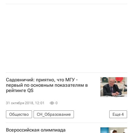
Навигатор абитуриента
Высшая школа экономики (ВШЭ)
Россия
Садовничий: приятно, что МГУ -
первый по основным показателям в
рейтинге QS
31 октября 2018, 12:01
0
Общество
СН_Образование
Еще
4
Виктор Садовничий
Всероссийская олимпиада
МГУ имени М. В. Ломоносова