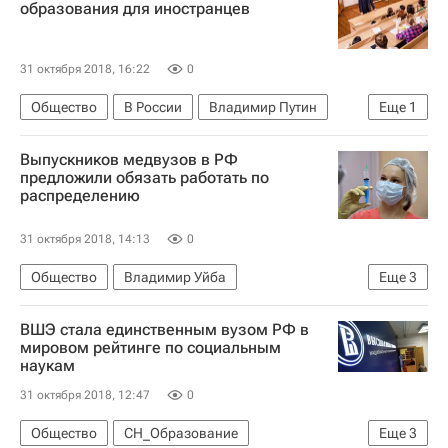
образования для иностранцев
31 октября 2018, 16:22
0
Общество
В России
Владимир Путин
Еще
1
Навигатор абитуриента
Выпускников медвузов в РФ
предложили обязать работать по
распределению
31 октября 2018, 14:13
0
Общество
Владимир Уйба
Еще
3
Навигатор абитуриента
ВШЭ стала единственным вузом РФ в
Федеральное медико-биологическое агентство (ФМБА России)
мировом рейтинге по социальным
наукам
Россия
31 октября 2018, 12:47
0
Общество
СН_Образование
Еще
3