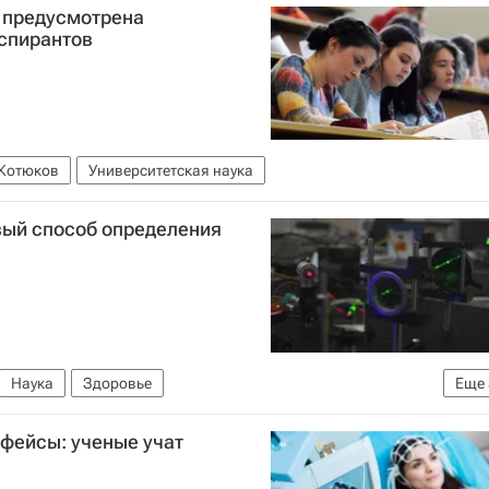
т предусмотрена
аспирантов
Котюков
Университетская наука
вый способ определения
Наука
Здоровье
Еще
ский университет Петра Великого
фейсы: ученые учат
тор абитуриента