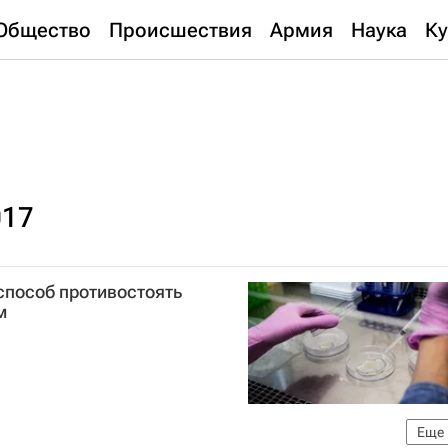
Общество
Происшествия
Армия
Наука
Ку
017
способ противостоять
м
Еще