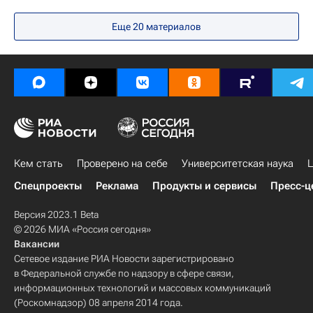
Калининградская область
Еще 20 материалов
Северо-Западный ФО
Весь мир
Балтийский федеральный университет
Вузы
Россия
Кем стать
Проверено на себе
Университетская наука
Ц
Спецпроекты
Реклама
Продукты и сервисы
Пресс-ц
Версия 2023.1 Beta
© 2026 МИА «Россия сегодня»
Вакансии
Сетевое издание РИА Новости зарегистрировано
в Федеральной службе по надзору в сфере связи,
информационных технологий и массовых коммуникаций
(Роскомнадзор) 08 апреля 2014 года.