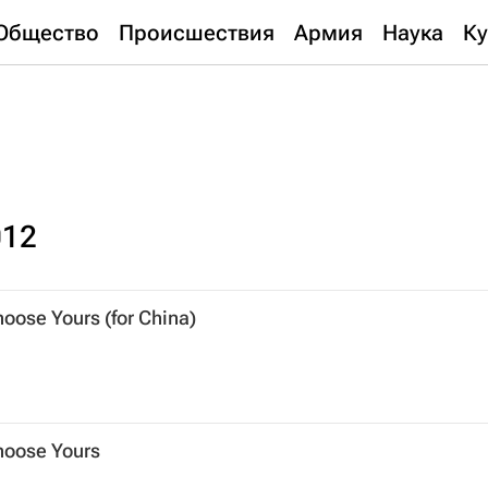
Общество
Происшествия
Армия
Наука
Ку
012
hoose Yours (for China)
Choose Yours