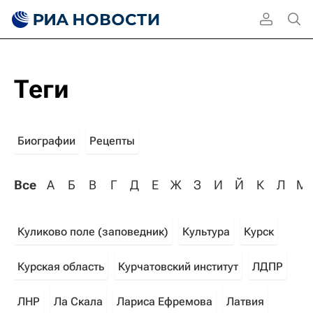
Теги
Биографии
Рецепты
Все
А
Б
В
Г
Д
Е
Ж
З
И
Й
К
Л
М
Куликово поле (заповедник)
Культура
Курск
Курская область
Курчатовский институт
ЛДПР
ЛНР
Ла Скала
Лариса Ефремова
Латвия