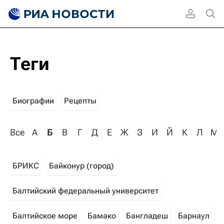
Теги
Биографии
Рецепты
Все
А
Б
В
Г
Д
Е
Ж
З
И
Й
К
Л
М
БРИКС
Байконур (город)
Балтийский федеральный университет
Балтийское море
Бамако
Бангладеш
Барнаул