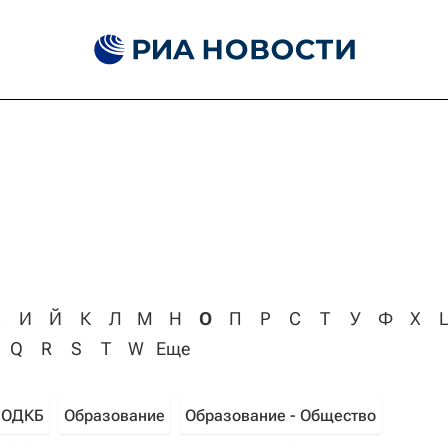
З
И
Й
К
Л
М
Н
О
П
Р
С
Т
У
Ф
Х
Q
R
S
T
W
Еще
ОДКБ
Образование
Образование - Общество