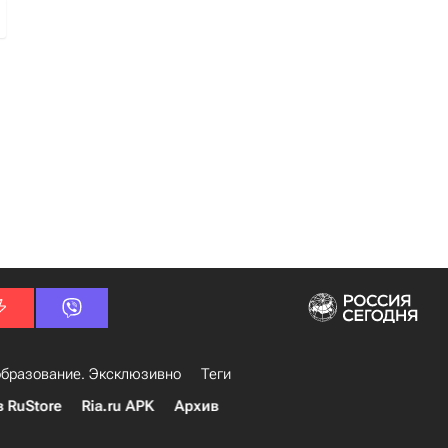
л
бразование. Эксклюзивно
Теги
в RuStore
Ria.ru APK
Архив