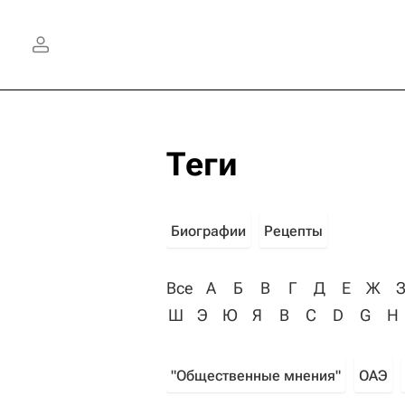
Теги
Биографии
Рецепты
Все
А
Б
В
Г
Д
Е
Ж
Ш
Э
Ю
Я
B
C
D
G
H
"Общественные мнения"
ОАЭ