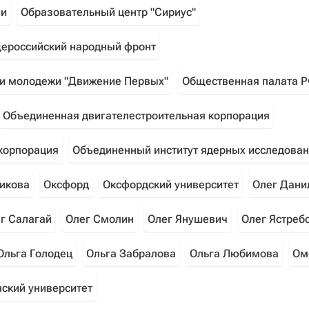
ии
Образовательный центр "Сириус"
ероссийский народный фронт
 и молодежи "Движение Первых"
Общественная палата 
Объединенная двигателестроительная корпорация
корпорация
Объединенный институт ядерных исследова
икова
Оксфорд
Оксфордский университет
Олег Дани
г Салагай
Олег Смолин
Олег Янушевич
Олег Ястреб
Ольга Голодец
Ольга Забралова
Ольга Любимова
Ом
ский университет