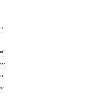
РФ
ний
лов
ов
ск