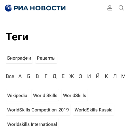
Теги
Биографии
Рецепты
Все
А
Б
В
Г
Д
Е
Ж
З
И
Й
К
Л
М
Wikipedia
World Skills
WorldSkills
WorldSkills Competition-2019
WorldSkills Russia
Worldskills International