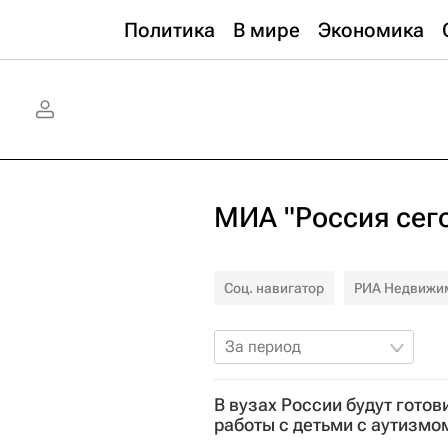
Политика
В мире
Экономика
МИА "Россия сег
Соц. навигатор
РИА Недвижи
За период
В вузах России будут готов
работы с детьми с аутизмо