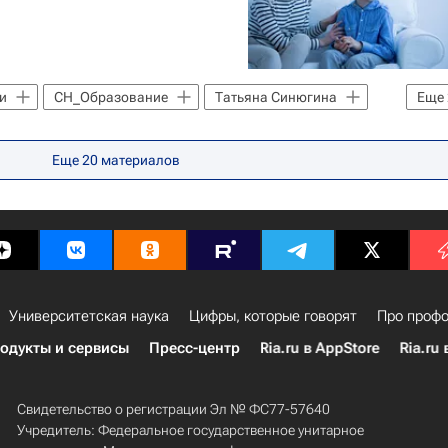
и
СН_Образование
Татьяна Синюгина
Еще
ии (Минпросвещения России)
Еще
20
материалов
Университетская наука
Цифры, которые говорят
Про профо
одукты и сервисы
Пресс-центр
Ria.ru в AppStore
Ria.ru 
Свидетельство о регистрации Эл № ФС77-57640
Учредитель: Федеральное государственное унитарное