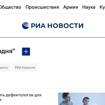
Общество
Происшествия
Армия
Наука
Ку
одня"
мость
РИА Новости
ить дефектологов для
м