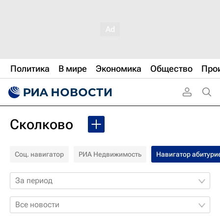
Политика
В мире
Экономика
Общество
Про
Сколково
Соц. навигатор
РИА Недвижимость
Навигатор абитури
За период
Все новости