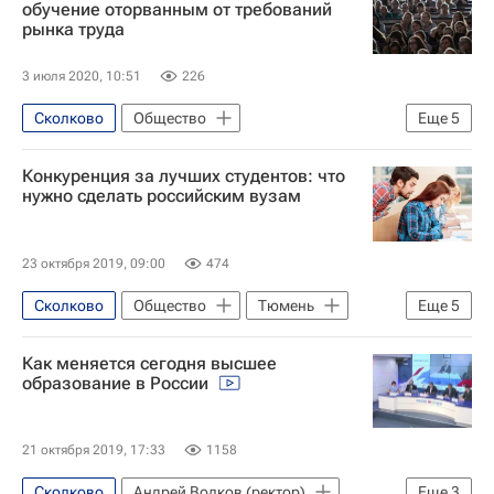
обучение оторванным от требований
рынка труда
3 июля 2020, 10:51
226
Сколково
Общество
Еще
5
Образование - Общество
Конкуренция за лучших студентов: что
Высшая школа экономики (ВШЭ)
МГПУ
нужно сделать российским вузам
Навигатор абитуриента
Цифры, которые говорят
23 октября 2019, 09:00
474
Сколково
Общество
Тюмень
Еще
5
Андрей Волков (ректор)
Как меняется сегодня высшее
Тюменский государственный университет
образование в России
СН_Образование
Сколково (деревня)
Навигатор абитуриента
21 октября 2019, 17:33
1158
Сколково
Андрей Волков (ректор)
Еще
3