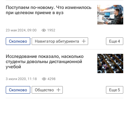
Поступаем по-новому. Что изменилось
при целевом приеме в вуз
23 мая 2024, 09:00
1952
Сколково
Навигатор абитуриента
Еще
4
Общество
Владивосток
Исследование показало, насколько
Приемная кампания в вузы
студенты довольны дистанционной
учебой
Министерство науки и высшего образования РФ (Минобрнауки России)
3 июля 2020, 11:18
4298
Сколково
Общество
Еще
5
Образование - Общество
Высшая школа экономики (ВШЭ)
МГПУ
Навигатор абитуриента
Цифры, которые говорят