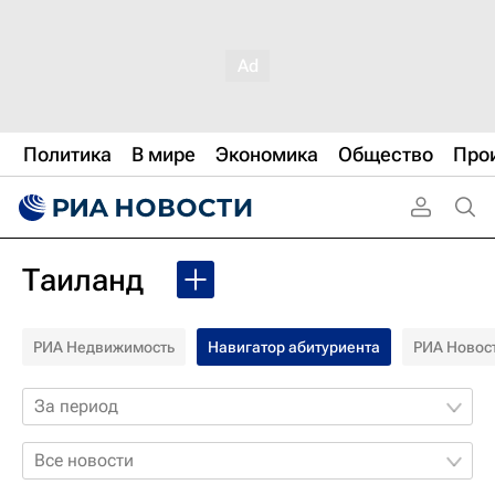
Политика
В мире
Экономика
Общество
Про
Таиланд
РИА Недвижимость
Навигатор абитуриента
РИА Новос
За период
Все новости