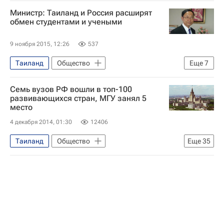
Министр: Таиланд и Россия расширят
обмен студентами и учеными
9 ноября 2015, 12:26
537
Таиланд
Общество
Еще
7
Образование - Общество
В России
Семь вузов РФ вошли в топ-100
В мире
Европа
Азия
развивающихся стран, МГУ занял 5
место
Весь мир
Россия
4 декабря 2014, 01:30
12406
Таиланд
Общество
Еще
35
Образование - Общество
Филиппины
Колумбия
Индонезия
Египет
Чили
Венгрия
Индия
ОАЭ
Бразилия
Мексика
Перу
ЮАР
Турция
Малайзия