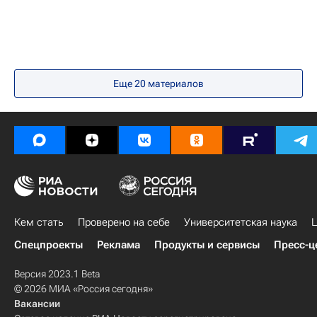
Чехия
Марокко
Китай
Лондон
Кейптаун
Пакистан
Польша
Америка
Южная Америка
Африка
Азия
Еще
20
материалов
Северная Америка
Весь мир
Европа
Великобритания
Западно-Капская провинция
Дмитрий Ливанов
БРИКС
Министерство науки и высшего образования РФ (Минобрнауки России)
Россия
Кем стать
Проверено на себе
Университетская наука
Ц
Спецпроекты
Реклама
Продукты и сервисы
Пресс-ц
Версия 2023.1 Beta
© 2026 МИА «Россия сегодня»
Вакансии