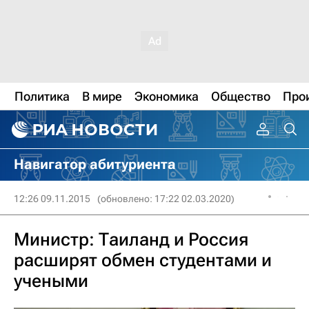
Политика
В мире
Экономика
Общество
Про
Навигатор абитуриента
12:26 09.11.2015
(обновлено: 17:22 02.03.2020)
Министр: Таиланд и Россия
расширят обмен студентами и
учеными