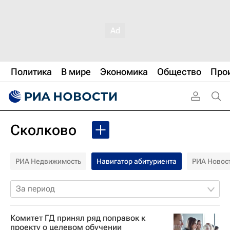
Политика
В мире
Экономика
Общество
Про
Сколково
РИА Недвижимость
Навигатор абитуриента
РИА Новос
За период
Комитет ГД принял ряд поправок к
проекту о целевом обучении