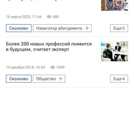
16 марта 2023, 11:44
480
Сколково
Навигатор абитуриента
Еще
5
Общество
Владивосток
Россия
Более 200 новых профессий появится
Ирина Яровая
Госдума РФ
в будущем, считает эксперт
19 декабря 2018, 16:34
1049
Сколково
Общество
Еще
4
СН_Образование
WorldSkills
Навигатор абитуриента
WorldSkills