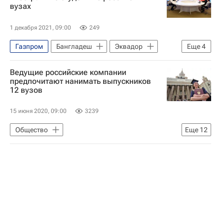
вузах
1 декабря 2021, 09:00
249
Газпром
Бангладеш
Эквадор
Еще
4
РУДН
Ведущие российские компании
Государственный институт русского языка им. А.С. Пушкина
предпочитают нанимать выпускников
12 вузов
Навигатор абитуриента
Россия
15 июня 2020, 09:00
3239
Общество
Еще
12
Государственная корпорация по атомной энергии "Росатом"
Высшая школа экономики (ВШЭ)
Национальный исследовательский ядерный университет "МИФИ"
МГУ имени М. В. Ломоносова
Роскосмос
МГТУ имени Баумана