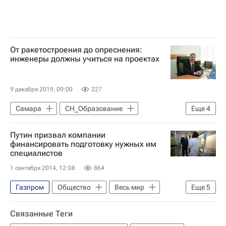
Росэнергоатом
Российский университет нефти и газа
Санкт-Петербургский политехнический университет Петра Великого
Навигатор абитуриента
От ракетостроения до опреснения:
инженеры должны учиться на проектах
Тюменский индустриальный университет (ТИУ)
Цифры, которые говорят
9 декабря 2019, 09:00
227
Самара
СН_Образование
Еще
4
Навигатор абитуриента
Путин призвал компании
Самарский университет
Россия
финансировать подготовку нужных им
специалистов
Про профобразование. Эксклюзивно
1 сентября 2014, 12:08
864
Газпром
Общество
Весь мир
Еще
5
Европа
Владимир Путин
Связанные Теги
Сургутнефтегаз
Алроса
Россия