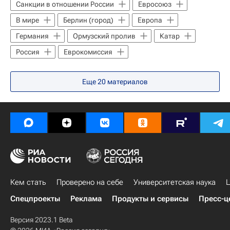
Санкции в отношении России
Евросоюз
В мире
Берлин (город)
Европа
Германия
Ормузский пролив
Катар
Россия
Еврокомиссия
Еще
20
материалов
Кем стать
Проверено на себе
Университетская наука
Ц
Спецпроекты
Реклама
Продукты и сервисы
Пресс-ц
Версия 2023.1 Beta